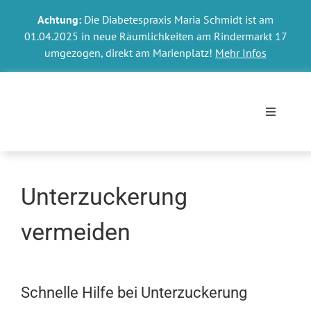
Skip
Achtung:
Die Diabetespraxis Maria Schmidt ist am
to
01.04.2025 in neue Räumlichkeiten am Rindermarkt 17
content
umgezogen, direkt am Marienplatz!
Mehr Infos
Toggle
Navigati
Termin o
Unterzuckerung
Kontakt 
vermeiden
Ihr Diab
Schnelle Hilfe bei Unterzuckerung
Diabetes