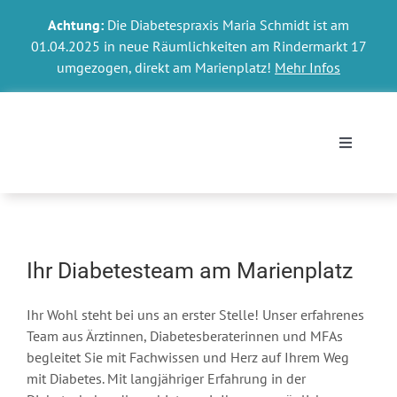
Skip
Achtung:
Die Diabetespraxis Maria Schmidt ist am
to
01.04.2025 in neue Räumlichkeiten am Rindermarkt 17
content
umgezogen, direkt am Marienplatz!
Mehr Infos
Toggle
Navigati
Termin o
Ihr Diabetesteam am Marienplatz
Kontakt 
Ihr Wohl steht bei uns an erster Stelle! Unser erfahrenes
Ihr Diab
Team aus Ärztinnen, Diabetesberaterinnen und MFAs
begleitet Sie mit Fachwissen und Herz auf Ihrem Weg
mit Diabetes. Mit langjähriger Erfahrung in der
Diabetes