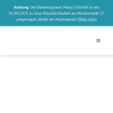
Skip
Achtung:
Die Diabetespraxis Maria Schmidt ist am
to
01.04.2025 in neue Räumlichkeiten am Rindermarkt 17
content
umgezogen, direkt am Marienplatz!
Mehr Infos
Toggle
Navigati
Termin o
Kontakt 
Ihr Diab
Diabetes