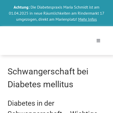
Skip
Achtung:
Die Diabetespraxis Maria Schmidt ist am
to
01.04.2025 in neue Räumlichkeiten am Rindermarkt 17
content
umgezogen, direkt am Marienplatz!
Mehr Infos
Toggle
Navigati
Termin o
Schwangerschaft bei
Kontakt 
Diabetes mellitus
Ihr Diab
Diabetes in der
Diabetes